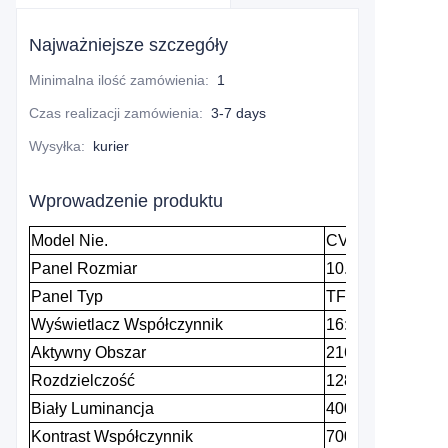
Najważniejsze szczegóły
Minimalna ilość zamówienia
:
1
Czas realizacji zamówienia
:
3-7 days
Wysyłka
:
kurier
Wprowadzenie produktu
Model
Nie.
CV1006U
Panel
Rozmiar
10.1
cal
Panel
Typ
TFT
LCD
Wyświetlacz
Współczynnik
16:10
Aktywny
Obszar
216,96*135,6mm
Rozdzielczość
1280*800
Biały
Luminancja
400cd/
㎡
Kontrast
Współczynnik
700:01:00