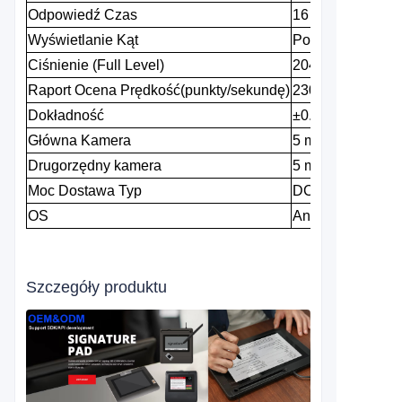
Odpowiedź
Czas
16
ms
Wyświetlanie
Kąt
Poziomy
Ciśnienie
(Full
Level)
2048
Raport
Ocena
Prędkość(punkty/sekundę)
230pps
Dokładność
±0.5mm
Główna
Kamera
5
milion
Drugorzędny
kamera
5
milion
Moc
Dostawa
Typ
DC
12V-2A
OS
Android
Szczegóły produktu