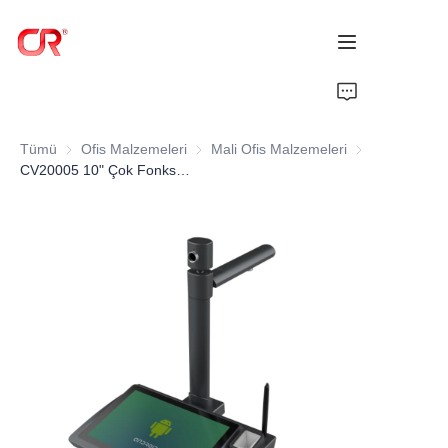
Ana Sayfa
Tümü
Ofis Malzemeleri
Ofis Malzemeleri
Mali Ofis Malzemeleri
Mali Ofis Malze
Ürünler
CV20005 10" Çok Fonksiyonlu İmza Tableti Android
Hakkımızda
Haberler
Destek