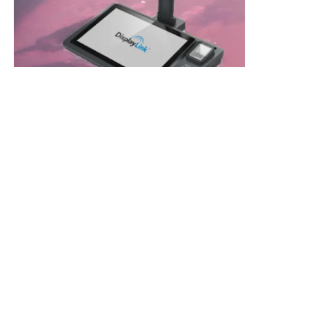
TR
Aqıllı Not Defteri N01
Teklif Al